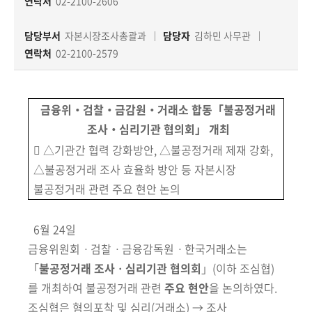
책
연락처
02-2100-2606
마
당
담당부서
자본시장조사총괄과
담당자
김하민 사무관
연락처
02-2100-2579
정
보
공
금융위‧검찰‧금감원‧거래소 합동「불공정거래
개
조사‧심리기관 협의회」 개최
󰋼 △기관간 협력 강화방안, △불공정거래 제재 강화,
적
△불공정거래 조사 효율화 방안 등 자본시장
극
불공정거래 관련 주요 현안 논의
행
정
6월 24일
금융위원회ㆍ검찰ㆍ금융감독원ㆍ한국거래소는
금
융
「
불공정거래 조사ㆍ심리기관 협의회
」(이하 조심협)
위
를 개최하여 불공정거래 관련
주요 현안
을 논의하였다.
원
조심협은 혐의포착 및 심리(거래소) → 조사