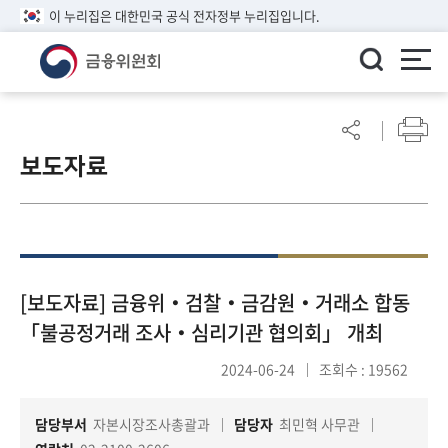
이 누리집은 대한민국 공식 전자정부 누리집입니다.
ENGLISH
어
린
보도자료
이
알
림
마
당
참
[보도자료] 금융위‧검찰‧금감원‧거래소 합동
여
「불공정거래 조사‧심리기관 협의회」 개최
마
당
2024-06-24
조회수 : 19562
담당부서
자본시장조사총괄과
담당자
최민혁 사무관
정