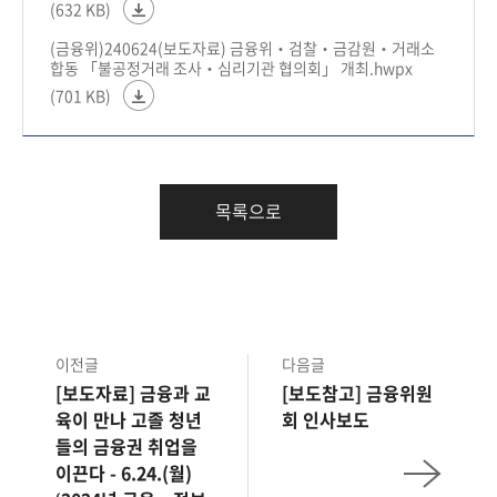
(632 KB)
(금융위)240624(보도자료) 금융위‧검찰‧금감원‧거래소
합동 「불공정거래 조사‧심리기관 협의회」 개최.hwpx
(701 KB)
목록으로
이전글
다음글
[보도자료] 금융과 교
[보도참고] 금융위원
육이 만나 고졸 청년
회 인사보도
들의 금융권 취업을
이끈다 - 6.24.(월)