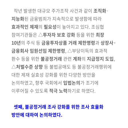
작년 발생한 대규모 주가조작 사건과 같이
조직화
·
지능화
된 금융범죄가
지속적으로 발생함에 따라
효과적인 제재
의
필요성
이 높아지고 있다. 조심협
참여기관들은 △
투자자 보호 강화
등을
위한
최장
10년
의
주식 등
금융투자
상품 거래
제한명령
과
상장사·
금융회사 임원선임 제한명령
, △부당이득의
효과적
환수 등을 위한
불공정거래
관련
계좌
의
지급정지 도입
,
△
처벌수준
상향
등 불법공매도 등 불공정거래행위에
대한 제재 실효성 강화를 위한 다양한 방안을
논의하였고, 향후 국회에서
입법논의
가 조기에
이루어질 수 있도록
적극 노력
하기로 하였다.
셋째, 불공정거래 조사 강화를 위한 조사 효율화
방안에 대하여 논의하였다.