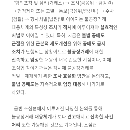
‘혐의포착 및 심리(거래소) → 조사(금융위ㆍ금감원)
→ 행정제재 또는 고발ㆍ통보(금융위/증선위) → 수사
(검찰) → 형사처벌(법원)’로 이어지는
불공정거래
대응체계의 특성상
조사
가
적시
에 이루어져야
실효적
인
처벌
로
이어질 수 있다. 특히, 지금은
불법 공매도
근절
을 위한
근본적 제도개선
을
위해
공매도 금지
조치
가 단행되는 상황이므로
불공정거래
에 대한
신속
하고
엄정
한 대응이 더욱 긴요한 시점이다. 이에
조심협 참여기관들은 적시에
불공정거래를
적발ㆍ제재하기 위한
조사 효율화 방안
을 논의하고,
불법 공매도
는
지속적으로
엄정 대응
해 나가기로
하였다.
금번 조심협에서 이루어진 다양한 논의를 통해
불공정거래
대응체계
가
보다
견고
해지고
신속한 사건
처리
또한 가능해질 것으로 기대된다. 조심협