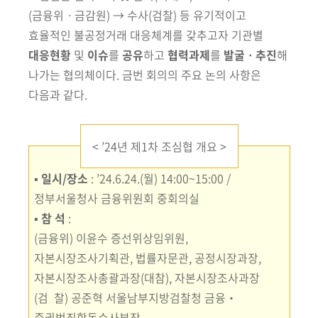
회
(금융위ㆍ
금감원) → 수사(검찰) 등 유기적이고
효율적인 불공정거래 대응체계를 갖추
고자 기관별
대응현황
및
이슈
를
공유
하고
협력과제
를
발굴ㆍ추진
해
나가는
협의체이다. 금번 회의의 주요 논의 사항은
다음과 같다.
<
’
24년 제1차 조심협 개요 >
▪
일시/장소
: ’24.6.24.(월) 14:00~15:00 /
정부서울청사 금융위원회 중회의실
▪
참 석
:
(금융위) 이윤수 증선위상임위원,
자본시장조사기획관, 법률자문관,
공정시장과장,
자본시장조사총괄과장(대참), 자본시장조사과장
(검 찰) 공준혁 서울남부지방검찰청 금융‧
증권범죄합동수사부장