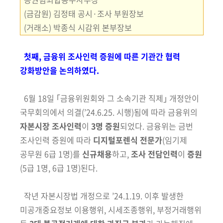
(금감원) 김정태 공시·조사 부원장보
(거래소) 박종식 시감위 본부장보
첫째, 금융위 조사인력 증원에 따른 기관간 협력
강화방안을 논의하였다.
6월 18일 ｢금융위원회와 그 소속기관 직제｣ 개정안이
국무회의에서 의결
(’24.6.25. 시행)됨에 따라 금융위의
자본시장 조사인력
이
3명 증원
되었다. 금융위는 금번
조사인력 증원에 따라
디지털포렌식 전문가
(임기제
공무원 6급 1명)를
신규채용
하고,
조사 전담인력
이
증원
(5급 1명, 6급 1명)된다.
작년 자본시장법 개정으로 ’24.1.19. 이후 발생한
미공개중요정보 이용
행위, 시세조종행위, 부정거래행위