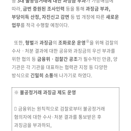
등
3대 불공정거래에 대한 과징금 부과
가
가능해짐에
따라,
금번 증원된 조사인력
등을 통해
과징금 부과,
부당이득
산정, 자진신고 감면
등 법 개정에 따른
새로운
업무
를 적극 수행할 예정이다.
※
또한,
형벌
과
과징금
의
조화로운 운영
을 위해 검찰의
수사ㆍ처분 결과에
대한 공유와 과징금의 우선 부과를
위한 협의 등
금융위ㆍ검찰간 공조
가
필수적인 만큼, 양
기관은 각 기관을 대표하는 협력관 지정 등 다양한
방식
으로
긴밀히 소통
해 나가기로 하였다.
※
불공정거래 과징금 제도 운영
󰋼
금융위는 원칙적으로 검찰로부터 불공정거래
혐의자에 대한 수사·처분 결과를 통보
받은 후
과징금을 부과하되,