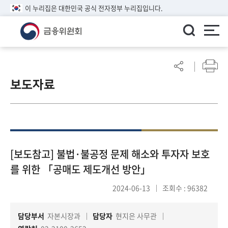
이 누리집은 대한민국 공식 전자정부 누리집입니다.
ENGLISH
어
린
보도자료
이
알
림
마
당
참
[보도참고] 불법·불공정 문제 해소와 투자자 보호
여
를 위한 「공매도 제도개선 방안」
마
당
2024-06-13
조회수 : 96382
담당부서
자본시장과
담당자
현지은 사무관
정