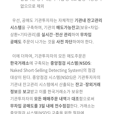
없으므로 제외
우선, 공매도 기관투자자는 자체적인
기관내 잔고관리
시스템
을 구축하여,
기관의
매도가능잔고
(보유+차입-
상환+기타권리)
를
실시간·전산 관리
하여
무차입
공매도
주문이 나가는 것을
사전 차단
하여야 한다.
이에 더하여, 기관투자자의 모든 매도주문은
한국거래소
에 구축되는
중앙점검 시스템
(
NSDS
:
Naked Short-Selling Detecting System)
의 점검
대상이 된다.
중앙점검 시스템
(NSDS)
은 기관투자자의
기관내 잔고관리 시스템에서 산출
되는
잔고·장외거래
정보
를
보고
받고 이를 한국거래소가 보유한
기관투자자의
모든 매매주문 내역
과
대조
함으로써
무차입 공매도를 3일 내에 전수점검
한다.
거래소는
중앙점검 시스템
(NSDS)
구축을 위한 절차에