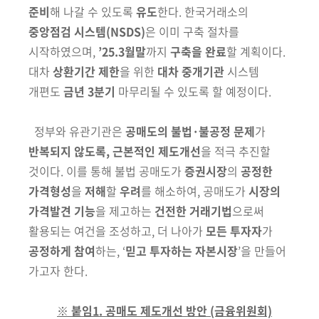
준비
해 나갈 수 있도록
유도
한다. 한국거래소의
중앙점검 시스템
(NSDS)
은 이미 구축 절차를
시작하였으며,
’25.3월말
까지
구축을 완료
할 계획이다.
대차
상환기간 제한
을 위한
대차 중개기관
시스템
개편도
금년 3분기
마무리될 수 있도록 할 예정이다.
정부와 유관기관은
공매도의 불법·불공정 문제
가
반복되지 않도록,
근본적인
제도개선
을 적극 추진할
것이다. 이를 통해 불법 공매도가
증권시장
의
공정한
가격형성
을
저해
할
우려
를 해소하여,
공매도가
시장의
가격발견 기능
을 제고하는
건전한 거래기법
으로써
활용되는 여건을 조성하고, 더 나아가
모든
투자자
가
공정하게 참여
하는, ‘
믿고 투자하는 자본시장
’을 만들어
가고자 한다.
※ 붙임1. 공매도 제도개선 방안 (금융위원회)