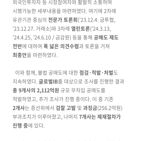
외국인투자자 등 시장참여자와
활발히 소통하며
시행가능한 세부내용을 마련하였다. 여기에 2차례
유관기관
중심의
전문가 토론회
(’23.12.4. 금투협,
’23.12.27. 거래소)
와 3차례
열린토론
(’24.3.13,
’24.4.25, ’24.6.10 / 금감원)
등을 통해
공매도 제도
전반
에 대하여
폭 넓은 의견수렴
과 토론을 거쳐
최종안
을 마련하였다.
이와 함께, 불법 공매도에 대한
점검·적발·처벌
도
지속하였다.
글로벌IB
를
대상으로 조사를 진행한 결과
총 9개사의
2,112억원
규모 무차입
공매도를
적발하였고, 추가 조사가 진행 중이다. 이 중
기존
2개사
는 증선위
에서
검찰
고발
및
과징금
(256.2억원)
부과조치가 이루어졌고, 나머지
7개사는 제재절차가
진행 중
에 있다.