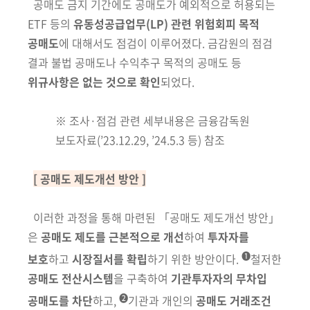
공매도 금지 기간에도 공매도가 예외적으로 허용되는
ETF 등의
유동성공급업무(LP) 관련 위험회피 목적
공매도
에 대해서도 점검이 이루어졌다.
금감원의 점검
결과 불법 공매도나 수익추구 목적의 공매도 등
위규사항은 없는 것으로 확인
되었다.
※ 조사·점검 관련 세부내용은 금융감독원
보도자료(’23.12.29, ’24.5.3 등) 참조
[ 공매도 제도개선 방안 ]
이러한 과정을 통해 마련된 「공매도 제도개선 방안」
은
공매도 제도를
근본적으로 개선
하여
투자자를
❶
보호
하고
시장질서를 확립
하기 위한 방안이다.
철저한
공매도 전산시스템
을
구축하여
기관투자자의
무차입
❷
공매도를 차단
하고,
기관과 개인의
공매도
거래조건