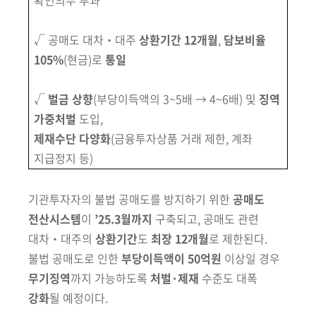
확인의무 부과
회
√ 공매도
대차‧대주
상환기간
12개월
,
담보비율
105%
(현금)로
통일
√
벌금 상향
(부당이득액의 3~5배 → 4~6배) 및
징역
가중처벌
도입,
제재수단 다양화
(금융투자상품 거래 제한, 계좌
지급정지 등)
기관투자자의 불법 공매도를 방지하기 위한
공매도
전산시스템
이
’25.3월까지
구축되고, 공매도 관련
대차‧대주의
상환기간
도
최장 12개월
로 제한된다.
불법 공매도로 인한
부당이득액이 50억원
이상일 경우
무기징역
까지 가능하도록
처벌·제재
수준도 대폭
강화
될 예정이다.