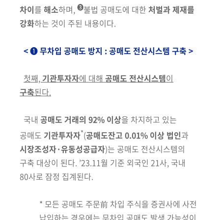
❸
차이
를
해소
하며,
불법 공매도에 대한
처벌과 제재를
강화
하는 것이 주된 내용이다.
<
❶
무차입 공매도 방지 : 공매도 전산시스템 구축 >
첫째,
기관투자자
에 대해
공매도 전산시스템
이
구축
된다.
국내
공매도 거래의 92% 이상
을
차지하고 있는
*
공매도
기관투자자
(
공매도
잔고 0.01% 이상 법인
과
시장조성자·유동성공급자
)
는 공매도 전산시스템의
구축
대상이 된다. ’23.11월 기준 외국인 21사, 국내
80사로 잠정 집계된다.
*
모든 공매도 주문前 차입 주식을 증권사에 사전
납입하는 경우에는 무차입 공매도 발생 가능성이