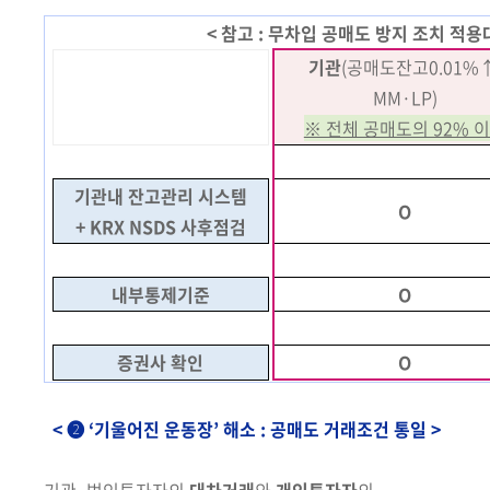
< 참고 : 무차입 공매도 방지 조치 적용대
기관
(공매도잔고0.01%↑
MM·LP)
※ 전체 공매도의 92% 
기관내 잔고관리 시스템
O
+ KRX NSDS 사후점검
내부통제기준
O
증권사 확인
O
< ❷ ‘기울어진 운동장’ 해소 : 공매도 거래조건 통일 >
기관·법인투자자의
대차거래
와
개인투자자
의