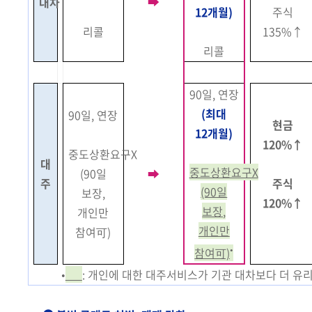
➡
대차
12개월)
주식
리콜
135%↑
리콜
90일, 연장
(최대
90일, 연장
현금
12개월)
120%↑
중도상환요구X
대
중도상환요구X
(90일
➡
주
주식
(90일
보장,
120%↑
보장,
개인만
개인만
참여可)
•
참여可)
•
: 개인에 대한 대주서비스가 기관 대차보다 더 유