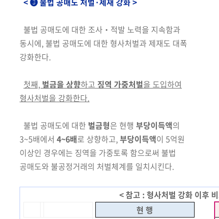
< ❸ 불법 공매도 처벌·제재 강화 >
불법 공매도에 대한 조사‧적발 노력을 지속함과
동시에, 불법 공매도에
대한 형사처벌과 제재도 대폭
강화한다.
첫째,
벌금을 상향
하고
징역 가중처벌
을 도입하여
형사처벌을 강화한다.
불법 공매도에 대한
벌금형
은 현행
부당이득액
의
3~5배에서
4~6배
로 상향하고,
부당이득액
이 5억원
이상인 경우에는 징역을 가중토록 함으로써
불법
공매도와 불공정거래의 처벌체계를 일치시킨다.
< 참고 : 형사처벌 강화 이후 비
현 행