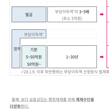
•
부당이득액
의
3~5배
➡
벌금
(최소 5억원)
•
부당이득액
징역
기본
5~50억원
1~30년
➡
50억원~
•’24.1.9. 이후 위반행위는 부당이득액 산정방식 법
둘째, 보다 실효성있는 행정제재를 위해
제재수단을
다양화
한다.