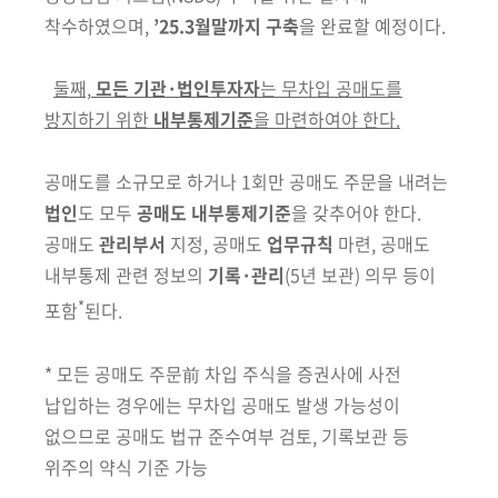
착수하였으며,
’25.3월말까지 구축
을 완료할 예정이다.
둘째,
모든 기관·법인투자자
는 무차입 공매도를
방지하기 위한
내부통제기준
을 마련하여야 한다.
공매도를 소규모로 하거나 1회만 공매도
주문을 내려는
법인
도 모두
공매도
내부통제기준
을 갖추어야 한다.
공매도
관리부서
지정, 공매도
업무규칙
마련, 공매도
내부통제 관련 정보의
기록·관리
(5년 보관)
의무 등이
*
포함
된다.
*
모든 공매도 주문前 차입 주식을 증권사에 사전
납입하는 경우에는 무차입 공매도 발생 가능성이
없으므로 공매도 법규 준수여부 검토, 기록보관 등
위주의 약식 기준 가능