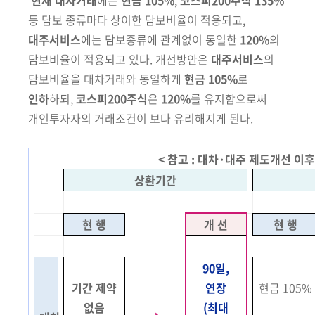
등 담보 종류마다 상이한
담보비율이 적용되고,
대주서비스
에는 담보종류에 관계없이 동일한
120%
의
담보비율이
적용되고 있다. 개선방안은
대주서비스
의
담보비율을
대차거래와 동일하게
현금 105%
로
인하
하되,
코스피200주식
은
120%
를 유지함으로써
개인투자자의 거래조건이 보다 유리해지게 된다.
< 참고 : 대차·대주 제도개선 이후
상환기간
현 행
개 선
현 행
90일,
기간 제약
연장
현금 105%
없음
(최대