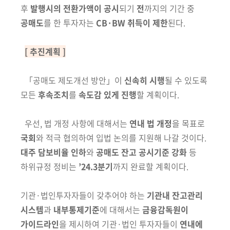
후
발행시의 전환가액이 공시
되기
전
까지의 기간 중
공매도
를 한 투자자는
CB·BW 취득이 제한
된다.
[ 추진계획 ]
「공매도 제도개선 방안」이
신속히 시행
될 수 있도록
모든
후속조치
를
속도감 있게 진행
할 계획이다.
우선, 법 개정 사항에 대해서는
연내 법 개정
을 목표로
국회
와 적극 협의하여
입법 논의를 지원해 나갈 것이다.
대주 담보비율 인하
와
공매도 잔고 공시기준 강화
등
하위규정 정비는
’24.3분기
까지 완료할 계획이다.
기관·법인투자자들이 갖추어야 하는
기관내 잔고관리
시스템
과
내부통제기준
에 대해서는
금융감독원이
가이드라인
을
제시하여 기관·법인 투자자들이
연내에