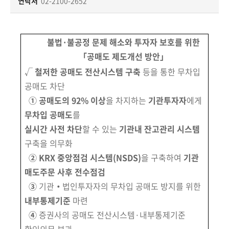
책
연락처
02-2100-2652
마
당
불법·불공정 문제 해소와 투자자 보호를 위한
정
「공매도 제도개선 방안」
보
√
철저한 공매도 전산시스템 구축
등을 통한
무차입
공
공매도 차단
개
① 공매도의 92% 이상
을 차지하는
기관투자자
에게
무차입 공매도
를
적
실시간 사전 차단
할 수 있는
기관내 잔고관리 시스템
극
행
구축을 의무화
정
②
KRX
중앙점검 시스템(NSDS)
을
구축하여
기관
매도주문 사후 전수점검
금
③
기관
‧
법인투자자의 무차입 공매도 방지를 위한
융
내부통제기준
마련
위
④
증권사의 공매도 전산시스템·내부통제기준
원