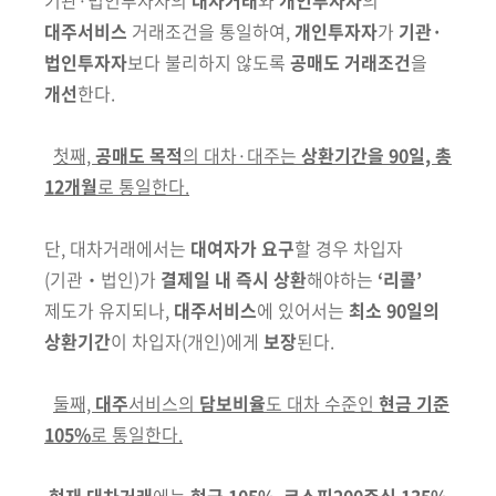
대주서비스
거래
조건을 통일하여,
개인투자자
가
기관·
법인투자자
보다 불리하지 않도록
공매도 거래
조건
을
개선
한다.
첫째,
공매도 목적
의 대차·대주는
상환기간을 90일, 총
12개월
로 통일한다.
단,
대차거래에서는
대여자가 요구
할 경우 차입자
(기관‧법인)
가
결제일 내
즉시 상환
해야하는
‘리콜’
제도가 유지되나,
대주서비스
에 있어서는
최소 90일의
상환기간
이 차입자
(개인)
에게
보장
된다.
둘째,
대주
서비스의
담보비율
도 대차 수준인
현금 기준
105%
로 통일한다.
현재
대차거래
에는
현금 105%
,
코스피200주식 135%