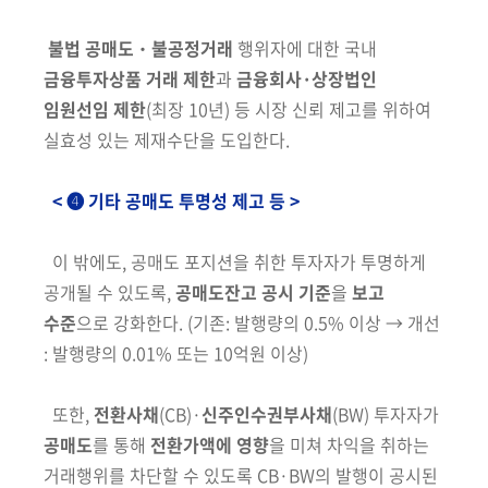
불법 공매도
‧
불공정거래
행위자에 대한 국내
금융투자상품 거래 제한
과
금융회사·상장법인
임원선임
제한
(최장 10년)
등 시장 신뢰 제고를 위하여
실효성 있는 제재수단을 도입한다.
< ❹ 기타 공매도 투명성 제고 등 >
이 밖에도,
공매도 포지션을 취한 투자자가 투명하게
공개될 수 있도록,
공매도
잔고 공시 기준
을
보고
수준
으로 강화한다.
(기존: 발행량의 0.5% 이상 → 개선
: 발행량의 0.01% 또는 10억원 이상)
또한,
전환사채
(CB)
·
신주인수권부사채
(BW)
투자자가
공매도
를 통해
전환
가액에 영향
을 미쳐 차익을 취하는
거래행위를 차단할 수 있도록 CB·BW의 발행이 공시된