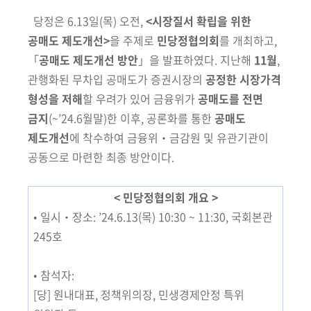
당정은 6.13일(목) 오전,
<시장질서 확립을 위한
공매도 제도개선>
을 주제로
민당정협의회
를 개최하고,
「
공매도 제도개선 방안
」을 발표하였다. 지난해
11월
,
관행화된 무차입 공매도가 증권시장의
공정한 시장가격
형성을 저해
할
우려가
있어 금융위가
공매도를 전면
금지
(~’24.6월말)
한 이후, 공론화를 통한
공매도
제도개선
에
착수하여 금융위‧금감원 및 유관기관이
공동으로 마련한 최종 방안이다.
< 민당정협의회 개요 >
• 일시‧장소: ’24.6.13(목) 10:30 ~ 11:30, 국회본관
245호
• 참석자:
[당] 원내대표, 정책위의장, 민생경제안정 특위