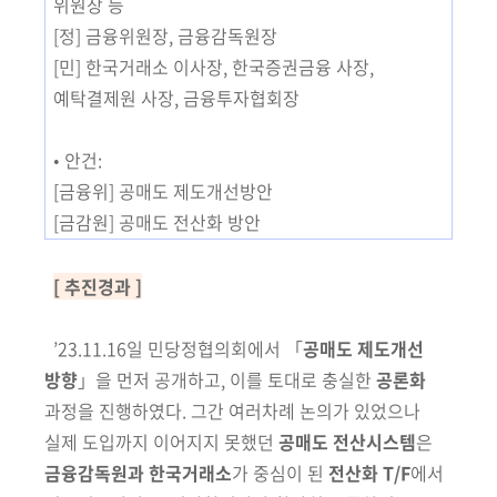
위원장
등
[정] 금융위원장, 금융감독원장
[민]
한국거래소 이사장, 한국증권금융 사장,
예탁결제원 사장, 금융투자협회장
• 안건:
[금융위] 공매도 제도개선방안
[금감원] 공매도 전산화 방안
[ 추진경과 ]
’23.11.16일 민당정협의회에서 「
공매도 제도개선
방향
」을
먼저 공개하고,
이를 토대로 충실한
공론화
과정을 진행하였다. 그간 여러차례 논의가 있었
으나
실제 도입까지 이어지지 못했던
공매도 전산시스템
은
금융감독원과
한국거래소
가 중심이 된
전산화 T/F
에서