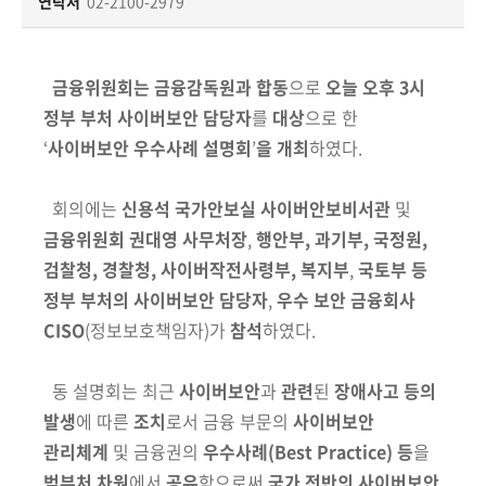
책
연락처
02-2100-2979
마
당
금융위원회는 금융감독원과
합동
으로
오늘 오후 3시
정
정부 부처 사이버보안 담당자
를
대상
으로 한
보
‘
사이버보안 우수사례 설명회
’
을
개최
하였다.
공
개
회의에는
신용석 국가안보실 사이버안보비서관
및
금융위원회 권대영 사무처장
,
행안부, 과기부, 국정원,
적
검찰청, 경찰청, 사이버작전사령부, 복지부
,
국토부
등
극
정부 부처의
사이버보안
담당자
,
우수 보안 금융회사
행
정
CISO
(정보보호책임자)
가
참석
하였다.
금
동 설명회는 최근
사이버보안
과
관련
된
장애사고 등의
융
발생
에 따른
조치
로서 금융 부문의
사이버보안
위
관리체계
및 금융권의
우수사례
(Best Practice)
등
을
원
범부처 차원
에서
공유
함으로써
국가 전반의 사이버보안