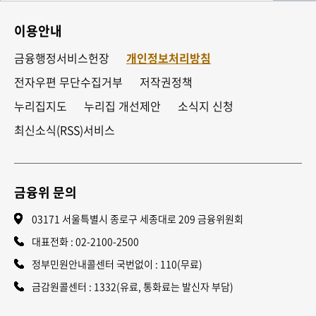
이용안내
금융행정서비스헌장
개인정보처리방침
전자우편 무단수집거부
저작권정책
누리집지도
누리집 개선제안
소식지 신청
최신소식(RSS)서비스
금융위 문의
03171 서울특별시 종로구 세종대로 209 금융위원회
대표전화 :
02-2100-2500
정부민원안내콜센터 국번없이 : 110(무료)
금감원콜센터 : 1332(유료, 통화료는 발신자 부담)