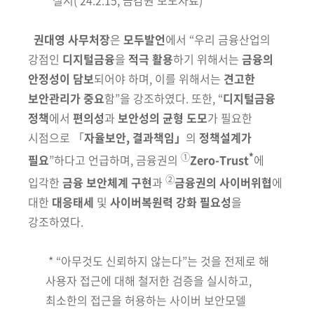
권대영 사무처장
은
모두발언
에서 “우리 금융산업의
강점인
디지털금융
을
적극 활용
하기 위해서는
금융의
안정성이 담보
되어야 하며, 이를 위해서는
견고한
보안관리가 중요
함”을 강조하였다. 또한, “
디지털금융
정책
에서
편의성
과
보안성의 균형
도모
가 필요한
시점으로 「
자율보안, 결과책임」
의
정책설계가
①
*
필요
”
하다고 언급하며, 금융권의
Zero-Trust
에
②
입각한
금융
보안
체계 구현
과
금융권의 사이버위협
에
대한
대응태세
및
사이버복원력 강화
필요성
을
강조하였다.
* “아무것도 신뢰하지 않는다”는 것을 전제로 해
사용자 접근에 대해 철저한 검증을 실시하고,
최소한의 접근을 허용하는 사이버 보안모델