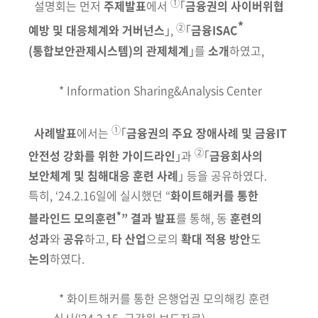
①
설명회는 먼저
주제발표
에서
｢
금융권의
사이버위협
*
②
예방 및 대응체계와
거버넌스
｣,
｢
금융ISAC
(통합보안관제시스템)
의 관제체계
｣를
소개
하였고,
* Information Sharing&Analysis Center
①
사례발표
에서는
｢
금융권의
주요 장애사례 및 금융IT
②
안전성 강화를 위한
가이드라인
｣과
｢
금융회사의
보안체계 및 침해대응 훈련 사례
｣ 등을
공유
하였다.
특히, ‘24.2.16일에 실시했던
“
화이트해커를 통한
*
블라인드 모의훈련
”
결과 발표
를 통해, 동
훈련의
성과
와
공유
하고,
타 산업
으로의
확대 적용 방안
도
논의
하였다.
* 화이트해커를 통한 은행업권 모의해킹 훈련
실시
(‘24.2.15, 금감원 보도자료)