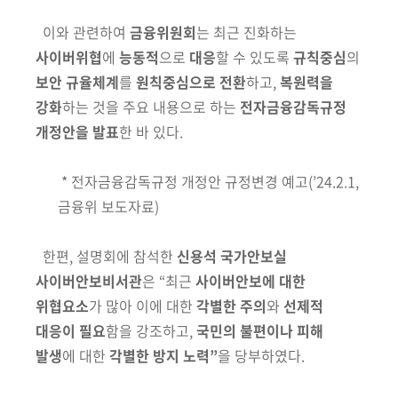
이와 관련하여
금융위원회
는 최근 진화하는
사이버위협
에
능동적
으로
대응
할 수 있도록
규칙중심
의
보안 규율체계
를
원칙중심으로 전환
하고,
복원력을
강화
하는 것을
주요 내용으로 하는
전자금융감독규정
개정안을 발표
한 바 있다.
* 전자금융감독규정 개정안 규정변경 예고(’24.2.1,
금융위 보도자료)
한편, 설명회에 참석한
신용석 국가안보실
사이버안보비서관
은 “최근
사이버
안보에 대한
위협요소
가 많아 이에 대한
각별한 주의
와
선제적
대응이 필요
함을
강조하고,
국민의 불편이나 피해
발생
에 대한
각별한 방지 노력”
을 당부하였다.