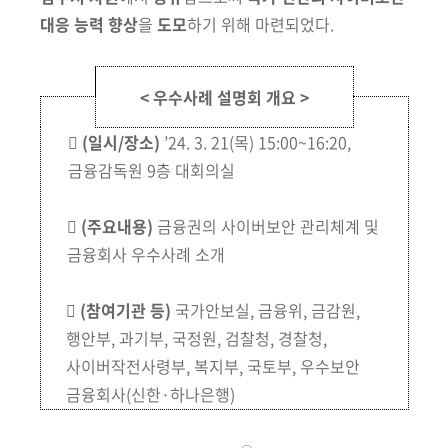
회
대응 능력 향상
을
도모
하기 위해 마련되었다.
< 우수사례 설명회 개요 >

(일시/장소)
’24. 3. 21(목) 15:00~16:20,
금융감독원 9층 대회의실

(주요내용)
금융권의 사이버보안 관리체계 및
금융회사 우수사례 소개

(참여기관 등)
국가안보실, 금융위, 금감원,
행안부, 과기부, 국정원,
검찰청,
경찰청,
사이버작전사령부, 복지부, 국토부, 우수보안
금융회사
(신한·하나은행)