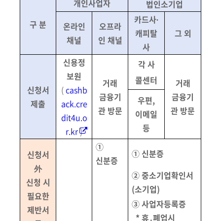
개인사업자
법인소기업
카드사∙
구 분
온라인
오프라
캐피탈
그 외
채널
인 채널
사
신용정
각 사
보원
콜센터
거래
거래
신청서
(
cashb
금융기
금융기
우편,
제출
ack.cre
관 방문
관 방문
이메일
dit4u.o
등
r.kr
)
①
① 신분증
신청서
신분증
外
② 중소기업확인서
신청 시
(소기업)
필요한
③ 사업자등록증
제반서
* 휴․폐업시