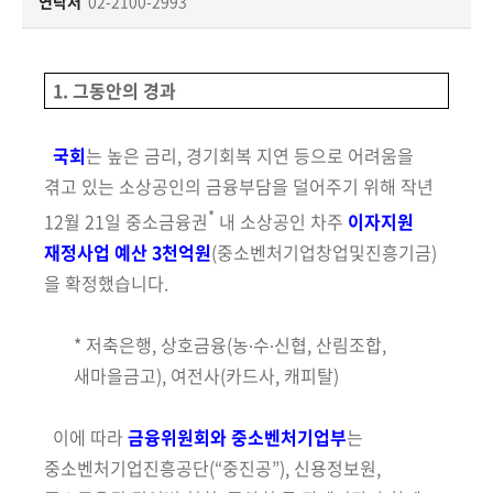
책
연락처
02-2100-2993
마
당
1. 그동안의 경과
정
보
국회
는 높은 금리, 경기회복 지연 등으로 어려움을
공
겪고 있는 소상공인의
금융부담을 덜어주기 위해 작년
개
*
12월 21일 중소금융권
내 소상공인 차주
이자지원
재정사업 예산 3천억원
(중소벤처기업창업및진흥기금)
적
극
을 확정했습니다.
행
정
* 저축은행, 상호금융(농∙수∙신협, 산림조합,
새마을금고), 여전사(카드사, 캐피탈)
금
융
이에 따라
금융위원회와 중소벤처기업부
는
위
중소벤처기업진흥공단
(“중진공”)
, 신용정보원,
원