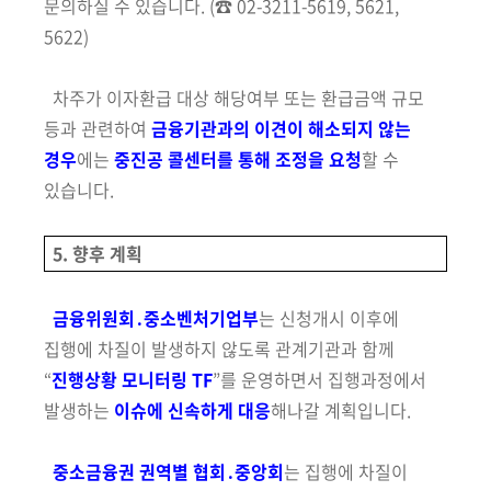
문의하실 수 있습니다.
(
☎ 02-3211-5619, 5621,
5622)
차주가 이자환급 대상 해당여부 또는 환급금액 규모
등과 관련하여
금융기관과의 이견이 해소되지 않는
경우
에는
중진공 콜센터를 통해 조정을 요청
할 수
있습니다.
5. 향후 계획
금융위원회․중소벤처기업부
는 신청개시 이후에
집행에 차질이 발생하지 않도록 관계기관과 함께
“
진행상황 모니터링 TF
”를 운영하면서 집행과정에서
발생하는
이슈에 신속하게 대응
해나갈 계획입니다.
중소금융권 권역별 협회․중앙회
는 집행에 차질이