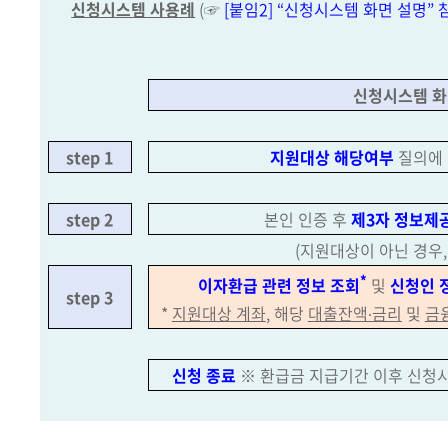
신청시스템 사용례
(☞
[붙임2] “신청시스템 화면 설명” 
신청시스템 
step 1
지원대상 해당여부
질의에 
step 2
본인 인증 후
제3자 정보제
(지원대상이 아닌 경우,
*
이자환급 관련 정보 조회
및
신청인 
step 3
*
지원대상 계좌
, 해당
대출잔액∙금리
및
금
신청 종료
※ 환급금 지급기간 이후 신청