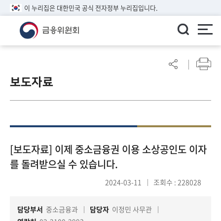
이 누리집은 대한민국 공식 전자정부 누리집입니다.
ENGLISH
어
린
보도자료
이
알
림
마
당
참
[보도자료] 이제 중소금융권 이용 소상공인도 이자
여
를 돌려받으실 수 있습니다.
마
당
2024-03-11
조회수 : 228028
담당부서
중소금융과
담당자
이정민 사무관
정