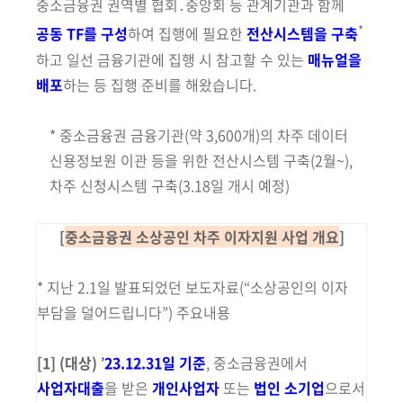
회
중소금융권 권역별 협회․중앙회 등 관계기관과 함께
*
공동 TF를 구성
하여 집행에 필요한
전산시스템을 구축
하고 일선 금융기관에 집행 시
참고할 수 있는
매뉴얼을
배포
하는 등 집행 준비를 해왔습니다.
* 중소금융권 금융기관(약 3,600개)의 차주 데이터
신용정보원 이관 등을 위한 전산시스템 구축(2월~),
차주 신청시스템 구축(3.18일 개시 예정)
[
중소금융권 소상공인 차주 이자지원 사업 개요
]
* 지난 2.1일 발표되었던 보도자료(“소상공인의 이자
부담을 덜어드립니다”) 주요내용
[1]
(대상)
’
23.12.31일 기준
,
중소금융권에서
사업자대출
을 받은
개인사업자
또는
법인 소기업
으로서