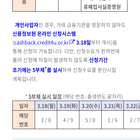
류
휴폐업사실증명원
개인사업자
인 경우, 거래 금융기관을 방문하지 않아도
신용정보원 온라인
신청시스템
(
cashback.credit4u.or.kr
,
3.18일
부터 개시
)을
통해 신청이 가능합니다.
다만, 신청수요가 한꺼번에
몰려 신청에 차질이 발생하지 않도록
신청기간
*
초기에는 5부제
를 실시
하여 신청수요를 분산시킬
계획입니다.
*
5부제 실시 일정
(해당 번호: 출생연도 끝자리)
일자
3.18
(월)
3.19
(화)
3.20
(수)
3.21
(목)
3.22
(
해당
3 / 8
4 / 9
5 / 0
1 / 6
2 / 7
번호