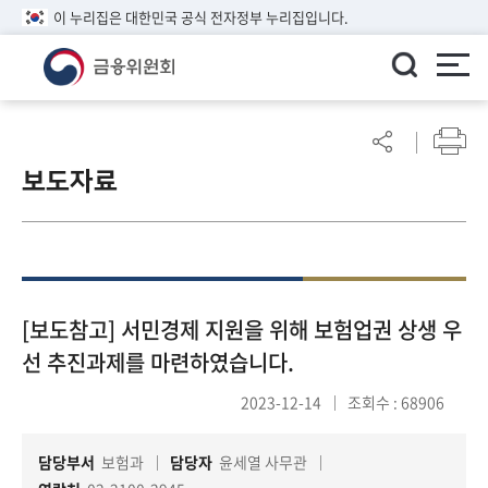
이 누리집은 대한민국 공식 전자정부 누리집입니다.
ENGLISH
어
린
보도자료
이
알
림
마
당
참
[보도참고] 서민경제 지원을 위해 보험업권 상생 우
여
선 추진과제를 마련하였습니다.
마
당
2023-12-14
조회수 : 68906
담당부서
보험과
담당자
윤세열 사무관
정