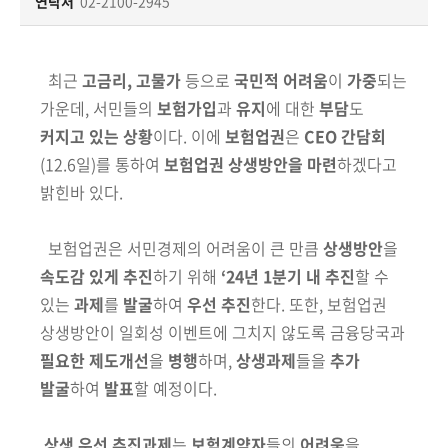
책
연락처
02-2100-2945
마
당
최근
고금리, 고물가
등으로
국민적 어려움
이
가중
되는
정
가운데, 서민들의
보험가입
과
유지
에 대한
부담
도
보
커지고 있는 상황
이다. 이에
보험업권
은
CEO 간담회
공
(12.6일)를 통하여
보험업권 상생방안을 마련
하겠다고
개
밝힌바 있다.
적
보험업권은 서민경제의 어려움이 큰 만큼
상생방안
을
극
속도감 있게 추진
하기 위해
‘24년 1분기 내 추진
할 수
행
정
있는
과제
를
발굴
하여
우선 추진
한다. 또한, 보험업권
상생방안이 일회성 이벤트에 그치지 않도록 금융당국과
금
필요한 제도개선
을
병행
하며,
상생과제
들을
추가
융
발굴
하여
발표
할 예정이다.
위
원
상생 우선 추진과제
는
보험계약자
들의
어려움
을