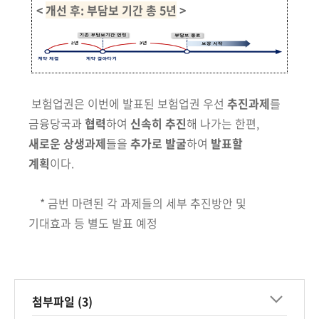
<
개선 후: 부담보 기간 총 5년
>
보험업권은 이번에 발표된 보험업권 우선
추진과제
를
금융당국과
협력
하여
신속히 추진
해 나가는 한편,
새로운 상생과제
들을
추가로 발굴
하여
발표할
계획
이다.
* 금번 마련된 각 과제들의 세부 추진방안 및
기대효과 등 별도 발표 예정
첨부파일 (3)