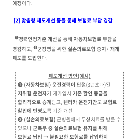
예정
이다.
[2] 맞춤형 제도개선 등을 통해 보험료 부담 경감
➊
경력인정기준 개선
을 통해
자동차보험료 부담
을
➋
경감
하고,
군장병
을 위한
실손의료보험 중지· 재개
제도를 도입
한다.
제도개선 방안(예시)
➊
(자동차보험) 운전경력이 단절
(3년초과)된
저위험 운전자
가 재가입시
기존 할인 등급을
합리적으로 승계
받고,
렌터카 운전기간
도
보험료
할인에 반영
토록 기준 개선
➋
(실손의료보험)
군병원에서 무상치료를 받을 수
있으나
군복무 중 실손의료보험 유지를 위해
보험료 납입
→
불필요한 보험료를 납입하지