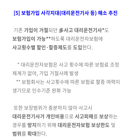
[5] 보험가입 사각지대(대리운전기사 등) 해소 추진
기존
가입이 거절
되던
多사고 대리운전기사*
도
보험가입이 가능**
하도록 대리운전자보험에
사고횟수별 할인·할증제도
를
도입
한다.
* 대리운전자보험은 사고 횟수에 따른 보험료 조정
체계가 없어, 가입 거절사례 발생
** 보험회사는 사고횟수에 따른 보험료 할증 여력이
생기므로 인수기준 완화 가능
또한 보장범위가 충분하지 않아 사고시
대리운전기사가 개인비용
으로
사고피해
를
보상
하는
경우를
방지
하기 위해
대리운전자보험 보상한도
및
범위
를
확대
한다.