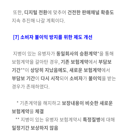
또한,
디지털 전환
에 맞추어
건전한 판매채널 확충도
지속 추진해 나갈 계획이다.
[7] 소비자 불이익 방지를 위한 제도 개선
지병이 있는 유병자가
동일회사의 승환계약
*을 통해
보험계약을 갈아탄 경우,
기존 보험계약
에서
부담보
기간
**이
상당히 지났음에도
,
새로운 보험계약
에서
부담보 기간
이
다시 시작
되어
소비자
가
불이익
을 받는
경우가 존재하였다.
* 기존계약을 해지하고
보장내용이 비슷한 새로운
보험계약
을
체결
** 지병이 있는 유병자 보험계약시
특정질병
에 대해
일정기간 보상하지 않음