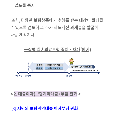
않도록 중지
또한,
다양한 보험상품
에서
수혜를 받는 대상
이
확대
될
수 있도록
검토
하고,
추가 제도개선 과제
들을
발굴
해
나갈 계획이다.
군장병 실손의료보험 중지‧재개(예시)
<
2. 대출이자(보험계약대출) 부담 완화
>
[3]
서민의 보험계약대출 이자부담 완화