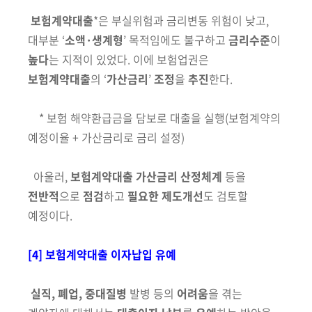
보험계약대출
*은 부실위험과 금리변동 위험이 낮고,
대부분 ‘
소액·생계형
’ 목적임에도 불구하고
금리수준
이
높다
는 지적이 있었다. 이에 보험업권은
보험계약대출
의 ‘
가산금리
’
조정
을
추진
한다.
* 보험 해약환급금을 담보로 대출을 실행(보험계약의
예정이율 + 가산금리로 금리 설정)
아울러,
보험계약대출 가산금리 산정체계
등을
전반적
으로
점검
하고
필요한 제도개선
도 검토할
예정이다.
[4] 보험계약대출 이자납입 유예
실직, 폐업, 중대질병
발병 등의
어려움
을 겪는