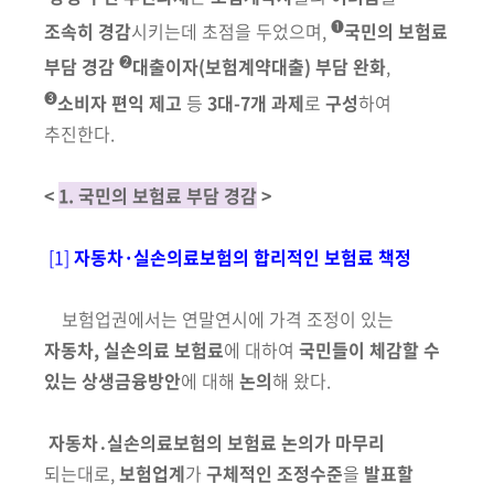
회
➊
조속히 경감
시키는데 초점을 두었으며,
국민의 보험료
➋
부담 경감
대출이자(보험계약대출) 부담 완화
,
➌
소비자 편익 제고
등
3대-7개 과제
로
구성
하여
추진한다.
<
1. 국민의 보험료 부담 경감
>
[1]
자동차·실손의료보험의 합리적인 보험료 책정
보험업권에서는 연말연시에 가격 조정이 있는
자동차, 실손의료 보험료
에 대하여
국민들이 체감할 수
있는 상생금융방안
에 대해
논의
해 왔다.
자동차․실손의료보험의 보험료 논의가 마무리
되는대로,
보험업계
가
구체적인 조정수준
을
발표할