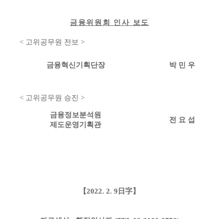
책
마
당
금융위원회 인사 보도
<
고위공무원 전보
>
정
보
금융혁신기획단장
박 민 우
공
개
<
고위공무원 승진
>
적
금융정보분석원
전 요 섭
극
제도운영기획관
행
정
금
융
【
2022. 2. 9
日字
】
위
원