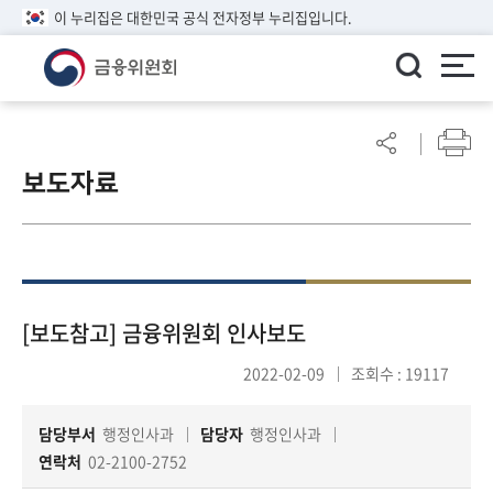
이 누리집은 대한민국 공식 전자정부 누리집입니다.
ENGLISH
어
린
보도자료
이
알
림
마
당
참
[보도참고] 금융위원회 인사보도
여
2022-02-09
조회수 : 19117
마
당
담당부서
행정인사과
담당자
행정인사과
연락처
02-2100-2752
정