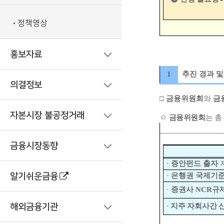
정책영상
홍보자료
1
추진 경과 및
의결정보
□
금융위원회
와
금
자본시장 불공정거래
ㅇ
금융위원회
는 총
금융시장동향
·
증안펀드 출자
알기쉬운금융
·
은행권 국제기
·
증권사
NCR
규
해외금융기관
·
지주 자회사간