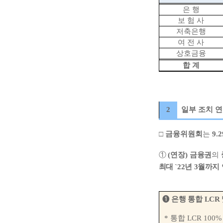
은 행
보 험 사
저축은행
여 전 사
상호금융
합 계
2
일부 조치 연
□
금융위원회
는
9.2
①
(
연장
)
금융권
의
최대
`22
년
3
월까지
➊
은행 통합
LCR
*
통합
LCR 100%