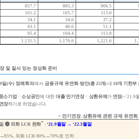
857.7
885.3
906.5
101.2
105.7
113.0
34.1
34.6
37.2
43.1
46.6
51.1
95.4
104.4
113.8
1,131.5
1,176.6
1,221.6
1,
장 및 질서 있는 정상화 준비
9
일
(
수
)
정례회의
에서
금융규제 유연화 방안
(
총
25
개
)
내
10
개 기한부
중소기업
ㆍ
소상공인
에 대한
대출 만기연장
ㆍ
상환
유예
가
연장
(~`21.9
 연장
하기로 하였습니다
.
<
만기연장
․
상환유예 관련 규제 유연화
*
및
➋
외화
LCR
완화
:
‘21.9
월말
→
‘22.3
월말
→
85%,
외화
LCR 80%
→
70%
로 인하