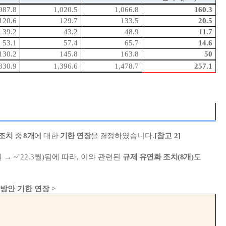
987.8
1,020.5
1,066.8
160.3
120.6
129.7
133.5
20.5
39.2
43.2
48.9
11.7
53.1
57.4
65.7
14.6
130.2
145.8
163.8
50
330.9
1,396.6
1,478.7
257.1
 조치
중
8
개
에 대한
기한 연장
을 결정
하였습니다
.
[
참고
2]
월
→
~`22.3
월
)
됨에 따라
,
이와 관련된
규제
유연화 조치
(8
개
)
도
 방안 기한 연장
>