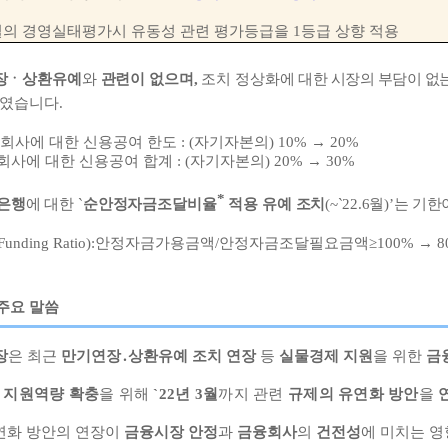
일의 경영실태평가시 유동성 관련 평가등급을
1
등급 상향 적용
장
ㆍ
상환유예
와
관련이 없으며
,
조치 정상화에
대한 시장의 부담이 없
하였습니다
.
자회사에 대한 신용공여 한도
: (
자기자본의
) 10%
→
20%
회사에 대한 신용공여 합계
: (
자기자본의
) 20%
→
30%
*
은행
에 대한
`
순안정자금조달비율
적용 유예
조치
(~`22.6
월
)
’
는 기한
Funding Ratio)
:
안정자금가용금액
/
안정자금조달필요금액
≥
100%
→
8
주요 말씀
장
은 최근
만기연장
․
상환유예 조치 연장
등
실물경제 지원
을 위한
금
의
지원역량 확충
을 위해
`22
년
3
월
까지 관련
규제의 유연화 방안
을
연화 방안의 연장이
금융시장 안정
과
금융회사
의
건전성
에 미치는 영