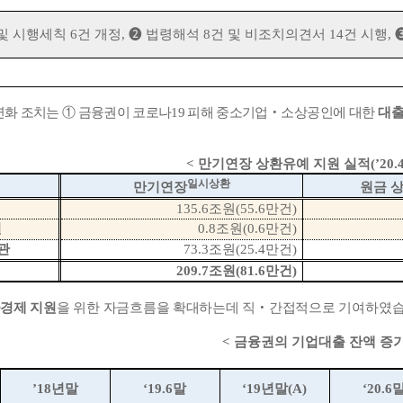
 및 시행세칙
6
건 개정
,
❷
법령해석
8
건 및 비조치의
견서
14
건 시행
,
연화 조치는
①
금융권이 코로나
19
피해 중소기업
‧
소상공인에 대한
대출
<
만기연장 상환유예 지원 실적
(’20.
일시상환
만기연장
원금 
135.6
조원
(55.6
만건
)
권
0.8
조원
(0.6
만건
)
관
73.3
조원
(25.4
만건
)
209.7
조원
(81.6
만건
)
경제 지원
을 위한
자금흐름을 확대하는데 직
‧
간접적으로 기여
하였
<
금융권의 기업대출 잔액 증
’
18
년말
‘19.6
말
‘19
년말
(A)
‘20.6