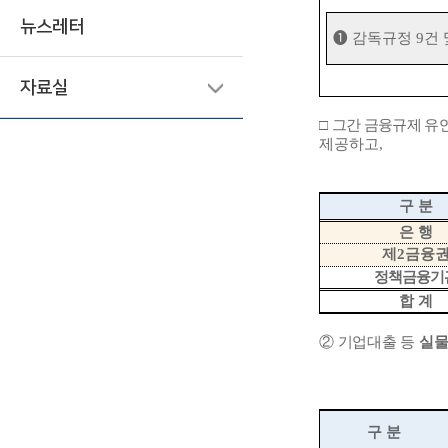
뉴스레터
❶
감독규정
9
건
자료실
□
그간 금융규제 유
제공하고
,
구 분
은 행
제
2
금융
정책금융기
합 계
②
기업대출 등
실물
구 분