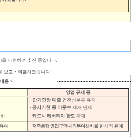
｣
을 마련하여 추진 중입니다
.
을
보고
‧
의결
하였습니다
.
요내용
>
영업 규제 등
·
만기연장 대출
건전성분류 유지
·
공시기한 등 미준수
제재 면제
완화
·
카드사 레버리지 한도
확대
 유예
·
저축은행 영업구역내 의무여신
비율
한시적 유예