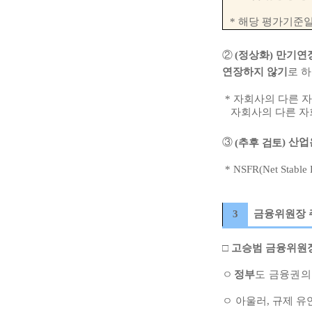
*
해당 평가기준
②
(
정상화
)
만기연
연장하지 않기
로 
*
자회사의 다른 
자회사의 다른 자
③
(
추후 검토
)
산업
*
NSFR(Net Stable 
3
금융위원장 
□
고승범 금융위원
ㅇ
정부
도 금융권
ㅇ
아울러
,
규제 유