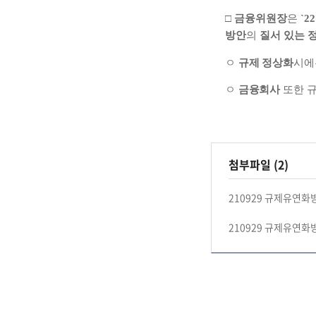
□
금융위원장
은
`22
방안
의
질서 있는 
ㅇ
규제 정상화
시에
ㅇ
금융회사
또한 
첨부파일 (2)
210929 규제유연화방
210929 규제유연화방