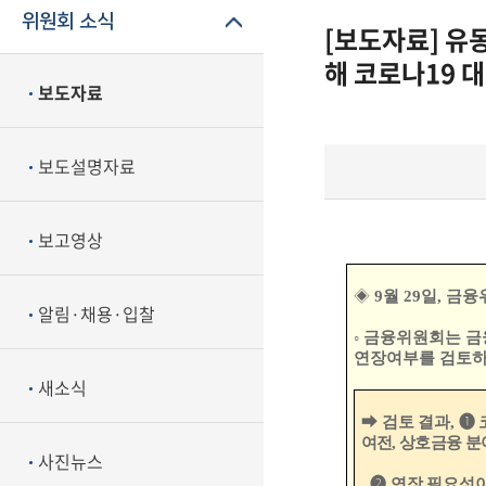
위원회 소식
[보도자료] 유
해 코로나19 
보도자료
보도설명자료
보고영상
◈
9
월
29
일
,
금융
알림·채용·입찰
◦
금융위원회는 금
연장여부를 검토
새소식
➡
검토 결과
,
❶
여전
,
상호금융 분
사진뉴스
❷
연장 필요성