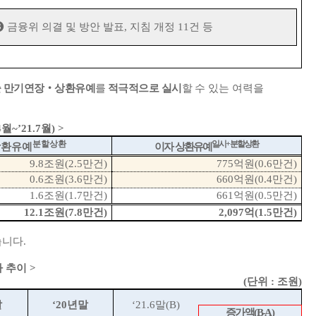
❸
금융위 의결 및 방안 발표
,
지침 개정
11
건 등
 만기연장
‧
상환유예
를
적극적으로 실시
할
수 있는 여력을
4
월
~’21.7
월
)
>
분할상환
일시
+
분할상환
상환유예
이자 상환유예
9.8
조원
(2.5
만건
)
775
억원
(0.6
만건
)
0.6
조원
(3.6
만건
)
660
억원
(0.4
만건
)
1.6
조원
(1.7
만건
)
661
억원
(0.5
만건
)
12.1
조원
(7.8
만건
)
2,097
억
(1.5
만건
)
습니다
.
가 추이
>
(
단위
:
조원
)
말
‘20
년말
‘21.6
말
(B)
증가액
(B-A)