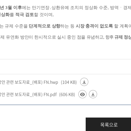
년
3
월 이후
에는 만기연장
․
상환유예 조치의
정상화 수준
,
방역
ㆍ
경제
정상화
를
적극 검토
할 것이며
,
는 규제 수준을
단계적으로 상향
하는 등
시장
충격이 없도록
할 계획
규제 유연화 방안이 한시적으로 실시 중인 점을
유념하고
,
향후
규제 정
안 관련 보도자료_(배포) FN.hwp
(104 KB)
안 관련 보도자료_(배포) FN.pdf
(606 KB)
목록으로