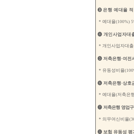
➌
은행 예대율 적
*
예대율
(100%) 
➍
개인사업자대출
*
개인사업자대출
➎
저축은행
·
여전
*
유동성비율
(10
➏
저축은행
·
상호금
*
예대율
(
저축은
➐
저축은행 영업구
*
의무여신비율
(3
➑
보험 유동성 평