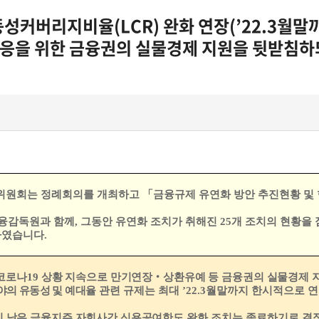
동성커버리지비율(LCR) 완화 연장(’22.3월말
대응을 위한 금융권의 실물경제 지원을 뒷받침하
위원회는 정례회의를 개최하고
「
금융규제 유연화
방안 추진현황 및
융감독원과 함께
,
그동안 유연화 조치가 취해진
25
개 조치의 현황을
하였습니다
.
코로나
19
상황 지속으로 만기연장
‧
상환유예 등
금융권의 실물경제 
야의 유동성 및
예대율
관련 규제는 최대
’
22.3
월말까지 한시적으로 
이 낮은 금융지주 자회사간 신용공여한도 완화
조치는 종료하기로 결