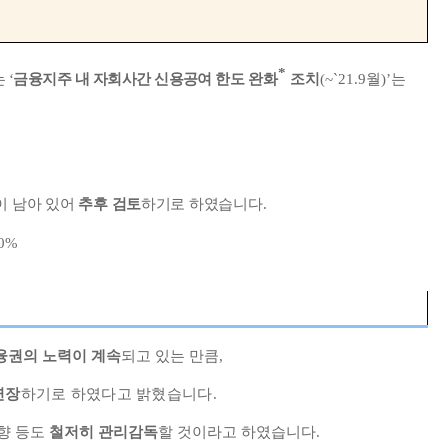
*
는
‘
금융지주 내 자회사간 신용공여 한도
완화
조치
(~`21.9
월
)
’
는
이 남아 있어
추후 검토
하기로 하였습니다
.
0%
융권의 노력이 계속
되고 있는 만큼
,
연장
하기로 하였다고 밝혔습니다
.
향 등도
철저히 관리감독
할 것이라고 하였습니다
.