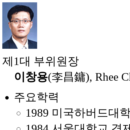
제1대 부위원장
이창용
(李昌鏞), Rhee Ch
주요학력
1989 미국하버드대
1984 서울대학교 경