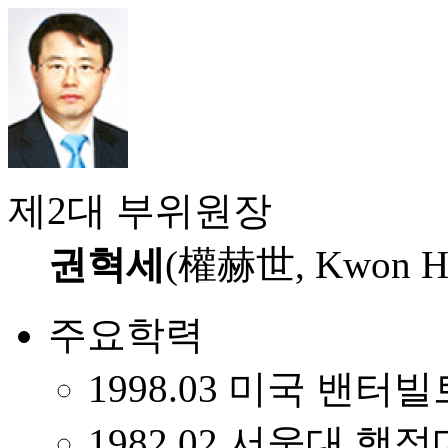
제2대 부위원장
권혁세
(權赫世, Kwon Hy
주요학력
1998.03 미국 밴
1982.02 서울대 행