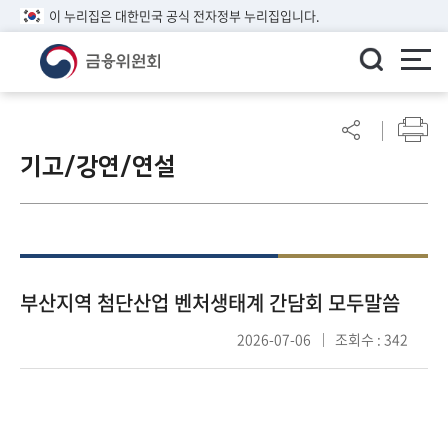
이 누리집은 대한민국 공식 전자정부 누리집입니다.
ENGLISH
어
린
기고/강연/연설
이
알
림
마
당
참
부산지역 첨단산업 벤처생태계 간담회 모두말씀
여
2026-07-06
조회수 : 342
마
당
정