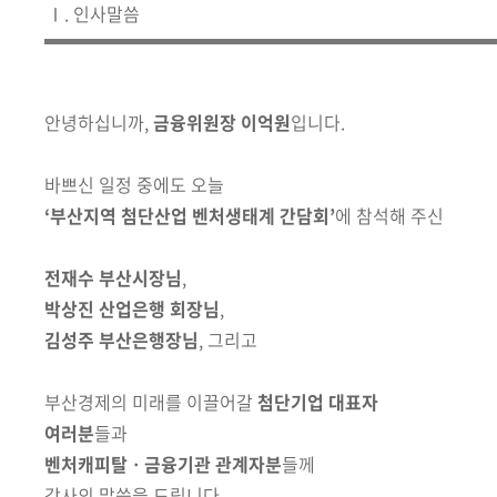
책
Ⅰ. 인사말씀
마
당
정
안녕하십니까,
금융위원장 이억원
입니다.
보
공
바쁘신 일정 중에도 오늘
개
‘부산지역 첨단산업 벤처생태계 간담회’
에 참석해 주신
적
전재수 부산시장님
,
극
박상진 산업은행 회장님
,
행
정
김성주 부산은행장님
, 그리고
금
부산경제의 미래를 이끌어갈
첨단기업 대표자
융
여러분
들과
위
벤처캐피탈ㆍ금융기관 관계자분
들께
원
감사의 말씀을 드립니다.