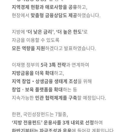
지역경제 현황과 애로사항을 공유
하고,
현장에서
맞춤형 금융상담도 제공
하였습니다.
지방에
‘더 낮은 금리’
,
‘더 높은 한도’
로
자금을 이용할 수 있도록
모든 역량을 지원
하겠다고 발표하였습니다.
이재명 정부의
5극 3특 전략
과 연계하여
지방금융을 더욱 확대
하고,
지역 창업‧상생금융 생태계 조성
을 위해
창업ㆍ보육 플랫폼을 확대
하는 등
지속가능한
민관 협력체계를 구축
할 예정입니다.
한편, 국민성장펀드는 7월중,
‘지방 전용펀드’ 운용사를 3개 내외로 선정
하여
하반기부터는 자금조성과 운용
에 들어갈 계획입니다.