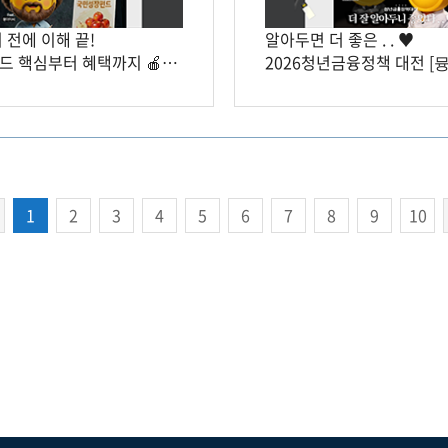
 전에 이해 끝!
알아두면 더 좋은 . . ♥️
 핵심부터 혜택까지 🍎
2026청년금융정책 대전 [
️]
🎙️]
1
2
3
4
5
6
7
8
9
10