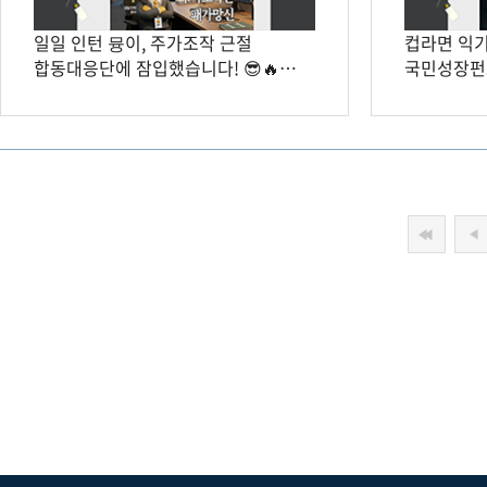
일일 인턴 뮹이, 주가조작 근절
컵라면 익기
합동대응단에 잠입했습니다! 😎🔥
국민성장펀드
[뮹이 리포트🎙️]
[뮹이 리포트