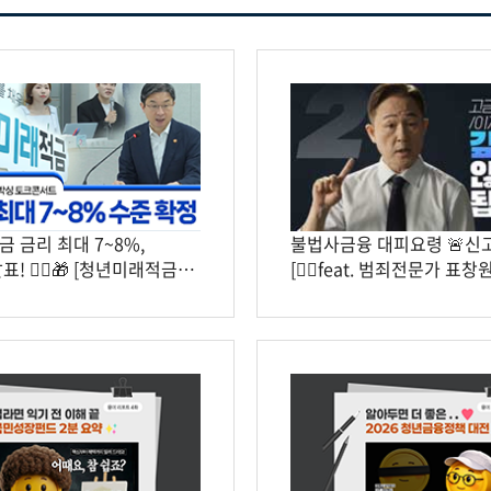
 금리 최대 7~8%,
불법사금융 대피요령 🚨신고
! 🧚‍♀️🎁 [청년미래적금
[🕵️‍♀️feat. 범죄전문가 표창원
콘서트] #금봤다