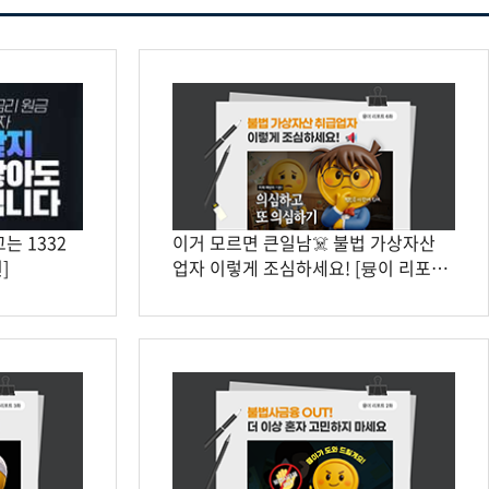
는 1332
이거 모르면 큰일남☠️ 불법 가상자산
]
업자 이렇게 조심하세요! [뮹이 리포트
🎙️]