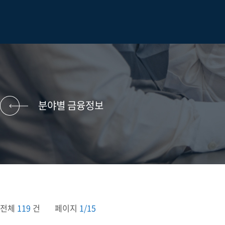
분야별 금융정보
전체
119
건
페이지
1/15