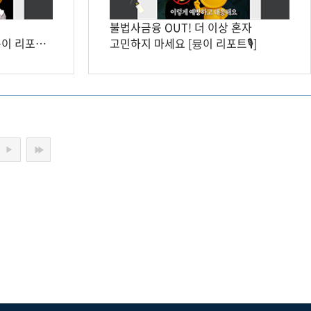
불법사금융 OUT! 더 이상 혼자
뮹이 리포트
고민하지 마세요 [뮹이 리포트🎙️]